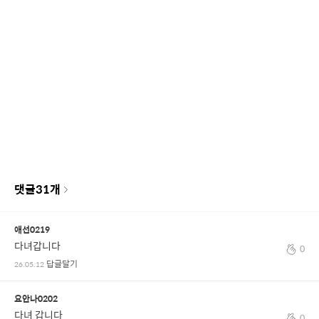
댓글
31
개
애선0219
다녀갑니다
0
답글달기
26.05.12
요안나0202
다녀 갑니다
0