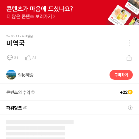
26.05.11
•
481
읽음
미역국
31
31
알lo하🌺
구독하기
콘텐츠의 수익
+
22
파워링크
AD