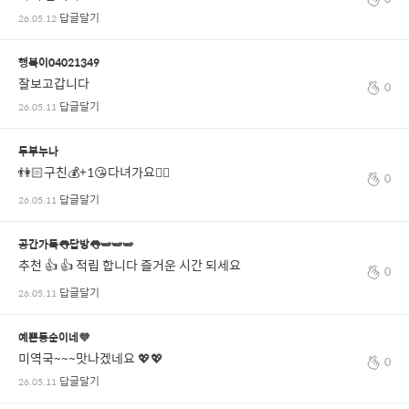
답글달기
26.05.12
행복이04021349
잘보고갑니다
0
답글달기
26.05.11
두부누나
👫🏻구친💰+1😘다녀가요🚶‍♀️
0
답글달기
26.05.11
공간가득👅답방👅🫛🫛🫛
추천 👍 👍 적립 합니다 즐거운 시간 되세요
0
답글달기
26.05.11
예쁜동순이네💜
미역국~~~맛나겠네요 💖💖
0
답글달기
26.05.11