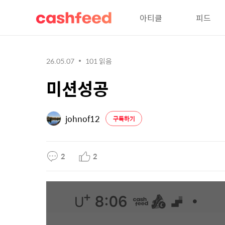
아티클
피드
26.05.07
101
읽음
미션성공
johnof12
구독하기
2
2