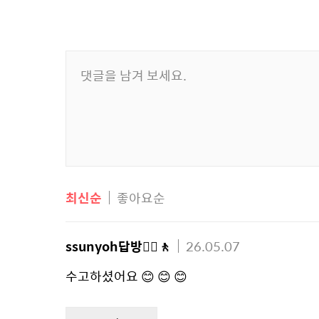
최신순
좋아요순
ssunyoh답방🚶‍♀️🚶
26.05.07
수고하셨어요 😊 😊 😊 