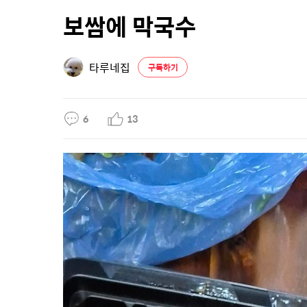
보쌈에 막국수
타루네집
구독하기
6
13