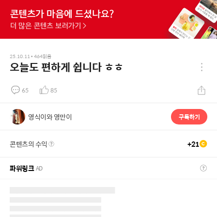
25.10.11
•
464
읽음
오늘도 편하게 쉽니다 ㅎㅎ
65
85
영식이와 영만이
구독하기
콘텐츠의 수익
+
21
파워링크
AD