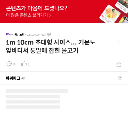
위키트리
•
25.10.03
•
424
읽음
1m 10cm 초대형 사이즈... 거문도
앞바다서 통발에 잡힌 물고기
0
1
파워링크
AD