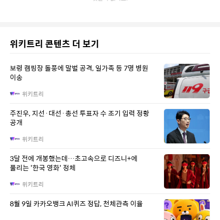
위키트리 콘텐츠 더 보기
보령 캠핑장 돌풍에 말벌 공격, 일가족 등 7명 병원
이송
위키트리
주진우, 지선·대선·총선 투표자 수 조기 입력 정황
공개
위키트리
3달 전에 개봉했는데…초고속으로 디즈니+에
풀리는 '한국 영화' 정체
위키트리
8월 9일 카카오뱅크 AI퀴즈 정답, 천체관측 이율