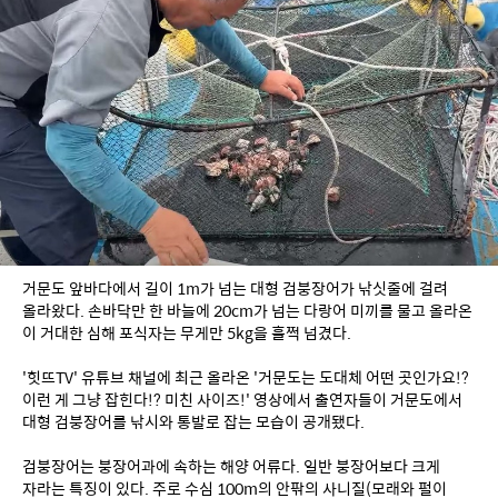
거문도 앞바다에서 길이 1m가 넘는 대형 검붕장어가 낚싯줄에 걸려 
올라왔다. 손바닥만 한 바늘에 20cm가 넘는 다랑어 미끼를 물고 올라온 
이 거대한 심해 포식자는 무게만 5kg을 훌쩍 넘겼다.
'힛뜨TV' 유튜브 채널에 최근 올라온 '거문도는 도대체 어떤 곳인가요!? 
이런 게 그냥 잡힌다!? 미친 사이즈!' 영상에서 출연자들이 거문도에서 
대형 검붕장어를 낚시와 통발로 잡는 모습이 공개됐다.
검붕장어는 붕장어과에 속하는 해양 어류다. 일반 붕장어보다 크게 
자라는 특징이 있다. 주로 수심 100m의 안팎의 사니질(모래와 펄이 