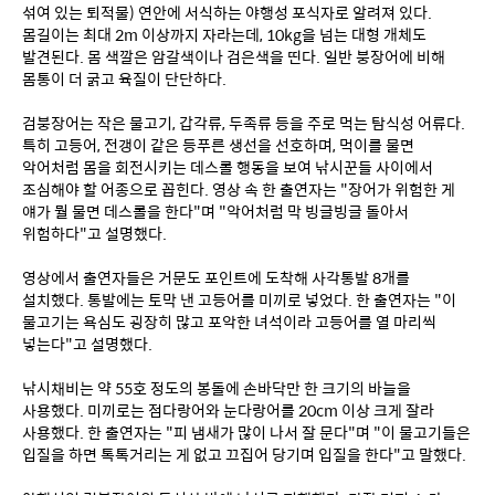
섞여 있는 퇴적물) 연안에 서식하는 야행성 포식자로 알려져 있다. 
몸길이는 최대 2m 이상까지 자라는데, 10kg을 넘는 대형 개체도 
발견된다. 몸 색깔은 암갈색이나 검은색을 띤다. 일반 붕장어에 비해 
몸통이 더 굵고 육질이 단단하다.
검붕장어는 작은 물고기, 갑각류, 두족류 등을 주로 먹는 탐식성 어류다. 
특히 고등어, 전갱이 같은 등푸른 생선을 선호하며, 먹이를 물면 
악어처럼 몸을 회전시키는 데스롤 행동을 보여 낚시꾼들 사이에서 
조심해야 할 어종으로 꼽힌다. 영상 속 한 출연자는 "장어가 위험한 게 
얘가 뭘 물면 데스롤을 한다"며 "악어처럼 막 빙글빙글 돌아서 
위험하다"고 설명했다.
영상에서 출연자들은 거문도 포인트에 도착해 사각통발 8개를 
설치했다. 통발에는 토막 낸 고등어를 미끼로 넣었다. 한 출연자는 "이 
물고기는 욕심도 굉장히 많고 포악한 녀석이라 고등어를 열 마리씩 
넣는다"고 설명했다.
낚시채비는 약 55호 정도의 봉돌에 손바닥만 한 크기의 바늘을 
사용했다. 미끼로는 점다랑어와 눈다랑어를 20cm 이상 크게 잘라 
사용했다. 한 출연자는 "피 냄새가 많이 나서 잘 문다"며 "이 물고기들은 
입질을 하면 톡톡거리는 게 없고 끄집어 당기며 입질을 한다"고 말했다.