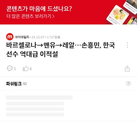
마이데일리
•
24.12.07
•
1,727
읽음
바르셀로나→맨유→레알…손흥민, 한국
선수 역대급 이적설
1
6
파워링크
AD