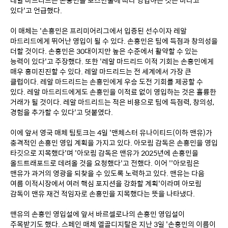
있다'고 언급했다.
이 매체는 '손흥민은 프리미어리그에서 입증된 선수이자 레알 
마드리드에게 뛰어난 영입이 될 수 있다. 손흥민은 팀에 득점과 창의성을 
더할 것이다. 손흥민은 30대이지만 높은 수준에서 활약할 수 있는 
능력이 있다'고 주장했다. 또한 '레알 마드리드 이적 기회는 손흥민에게 
매우 흥미진진할 수 있다. 레알 마드리드는 전 세계에서 가장 큰 
클럽이다. 레알 마드리드는 손흥민에게 우승 도전 기회를 제공할 수 
있다. 레알 마드리드에게도 손흥민을 이적료 없이 영입하는 것은 훌륭한 
거래가 될 것이다. 레알 마드리드는 적은 비용으로 팀에 득점력, 창의성, 
경험을 추가할 수 있다'고 덧붙였다.
이에 앞서 영국 매체 팀토크는 4일 '맨체스터 유나이티드(이하 맨유)가 
충격적인 손흥민 영입 계획을 가지고 있다. 아모림 감독은 손흥민을 영입 
타깃으로 지목했다'며 '아모림 감독은 맨유가 2025년에 손흥민을 
올드트래포드로 데려올 것을 요청했다'고 전했다. 이어 ''아모림은 
맨유가 과거의 영광을 되찾을 수 있도록 노력하고 있다. 맨유는 다음 
여름 이적시장에서 여러 핵심 포지션을 강화할 계획'이라며 아모림 
감독이 맨유 재건 적임자로 손흥민을 지목했다는 뜻을 나타냈다.
맨유의 손흥민 영입설에 앞서 바르셀로나의 손흥민 영입설이 
주목받기도 했다. 스페인 매체 엘골디지탈은 지난 3일 '손흥민의 이름이 