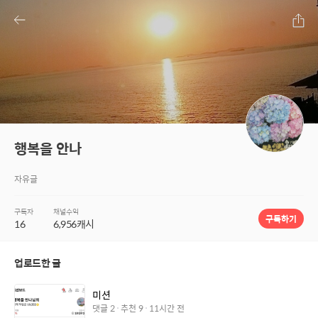
행복을 안나
자유글
구독자
채널수익
구독하기
16
6,956
캐시
업로드한 글
미션
댓글
2
추천
9
11시간 전