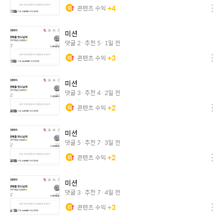
+
4
콘텐츠 수익
미션
댓글
2
추천
5
1일 전
+
3
콘텐츠 수익
미션
댓글
3
추천
4
2일 전
+
2
콘텐츠 수익
미션
댓글
5
추천
7
3일 전
+
2
콘텐츠 수익
미션
댓글
3
추천
7
4일 전
+
3
콘텐츠 수익